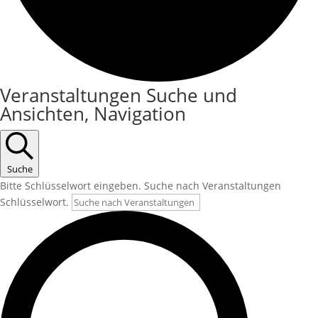
Veranstaltungen
Veranstaltungen Suche und
Ansichten, Navigation
Suche
Bitte Schlüsselwort eingeben. Suche nach Veranstaltungen
Schlüsselwort.